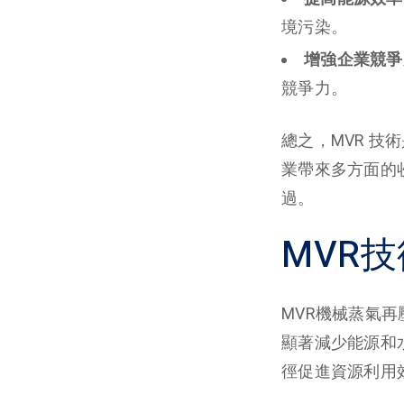
境污染。
增強企業競爭
競爭力。
總之，MVR 
業帶來多方面的
過。
MVR
MVR機械蒸氣
顯著減少能源和
徑促進資源利用