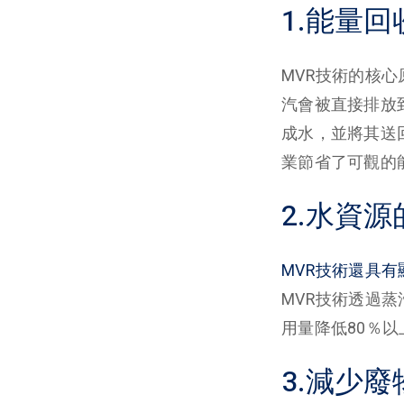
1.能量
MVR技術的核
汽會被直接排放
成水，並將其送
業節省了可觀的
2.水資
MVR技術還具
MVR技術透過
用量降低80％
3.減少