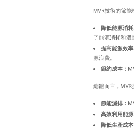
MVR技術的節
降低能源消耗
了能源消耗和溫
提高能源效率
源浪費。
節約成本：
M
總體而言，MV
節能減排：
M
高效利用能源
降低生產成本