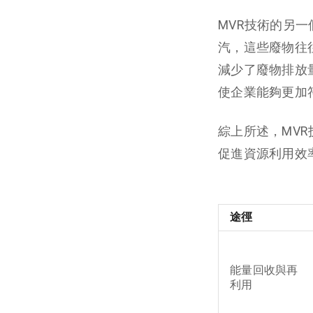
MVR技術的另
汽，這些廢物往
減少了廢物排放
使企業能夠更加
綜上所述，MV
促進資源利用效
途徑
能量回收與再
利用