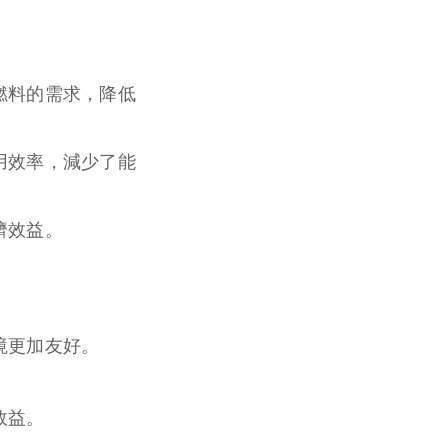
燃料的需求，降低
用效率，減少了能
濟效益。
境更加友好。
效益。