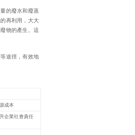
大量的廢水和廢蒸
汽的再利用，大大
少廢物的產生。這
放等途徑，有效地
源成本
升企業社會責任