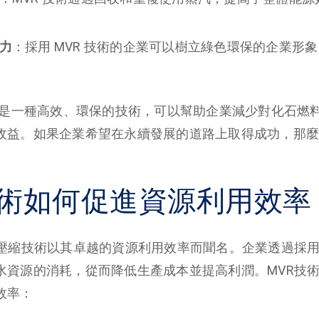
力
：採用 MVR 技術的企業可以樹立綠色環保的企業形
技術是一種高效、環保的技術，可以幫助企業減少對化石燃
收益。如果企業希望在永續發展的道路上取得成功，那麼M
技術如何促進資源利用效率
再壓縮技術以其卓越的資源利用效率而聞名。企業透過採用
水資源的消耗，從而降低生產成本並提高利潤。MVR技
效率：