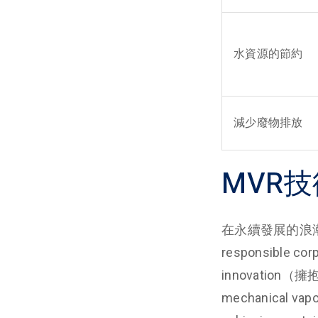
水資源的節約
減少廢物排放
MVR
在永續發展的浪潮下
responsible
innovation
mechanical 