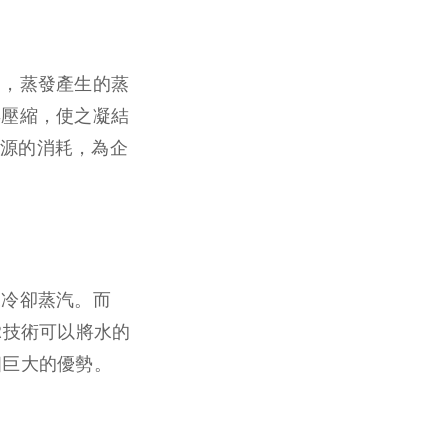
中，蒸發產生的蒸
再壓縮，使之凝結
源的消耗，為企
來冷卻蒸汽。而
R技術可以將水的
個巨大的優勢。