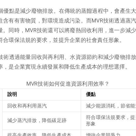
一個優點是減少廢物排放。在傳統的蒸餾過程中，會產生
往含有有害物質，對環境造成污染。而MVR技術透過蒸
量。同時，MVR技術還可以將廢熱回收利用，進一步減
符合環保法規的要求，並提升企業的社會責任形象。
R技術透過能量回收與再利用、水資源節約和減少廢物排
率，是企業實現永續發展和降低生產成本的理想選擇。
MVR技術如何促進資源利用效率？
說明
優點
回收和再利用蒸汽
減少能源消耗，節省能
符合環保法規要求，提
減少蒸汽排放，降低碳足跡
形象
提高生產效率，降低生產成本
增強企業競爭力