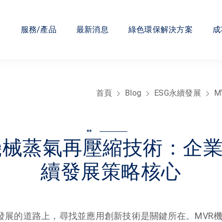
們
服務/產品
最新消息
綠色環保解決方案
成
首頁
Blog
ESG永續發展
M
**
機械蒸氣再壓縮技術：企
續發展策略核心
發展的道路上，尋找並應用創新技術是關鍵所在。MVR