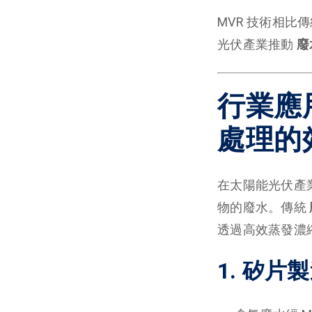
MVR 技術相比
光伏產業推動
廢
行業應
處理的
在太陽能光伏產
物的廢水。傳統
透過高效蒸發濃
1. 矽片