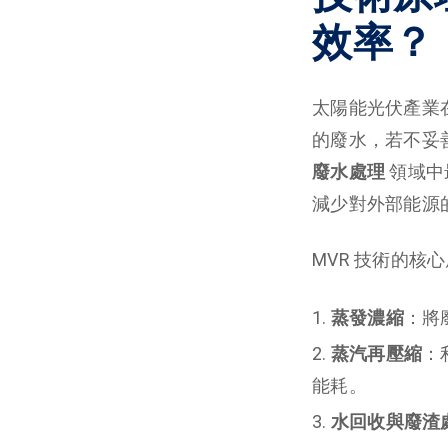
效率？
太陽能光伏產業
的廢水，若不妥
廢水處理
領域中
減少對外部能源
MVR 技術的核
蒸發濃縮
：將
蒸汽再壓縮
：
能耗。
水回收與廢渣