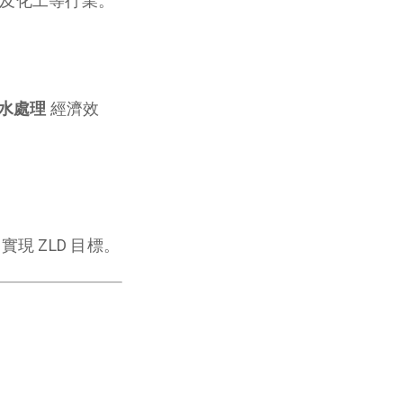
及化工等行業。
水處理
經濟效
現 ZLD 目標。