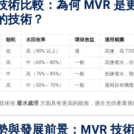
技術比較：為何 MVR 是
的技術？
能耗
水回收率
環保效益
適用範圍
低
高（90% 以上）
優
高鹽、高 TD
高
中（60%～80%）
一般
高鹽廢水，但
中
高（75%～85%）
一般
低鹽廢水，難
高
中（50%～70%）
一般
適用於有機廢
 技術在
廢水處理
方面具有更高的能效，適合光伏產業推
勢與發展前景：MVR 技