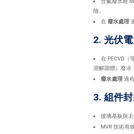
含氟廢水經 
險。
在
廢水處理
2. 光
在 PECV
溶解固體）廢水，
廢水處理
過程
3. 組
玻璃基板與太
MVR 技術有