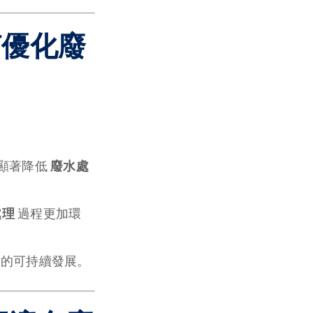
何優化廢
顯著降低
廢水處
處理
過程更加環
業的可持續發展。