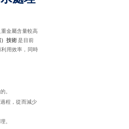
及重金屬含量較高
縮）技術
是目前
源利用效率，同時
目的。
發過程，從而減少
處理。