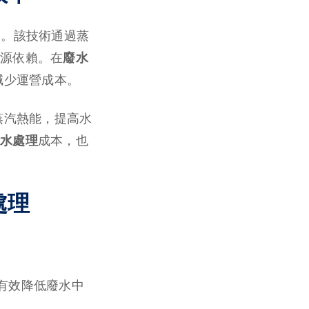
一。該技術通過蒸
源依賴。在
廢水
減少運營成本。
蒸汽熱能，提高水
水處理
成本，也
處理
能有效降低廢水中