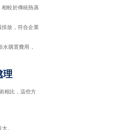
，相較於傳統熱蒸
碳排放，符合企業
少新水購置費用，
處理
技術相比，這些方
較大。