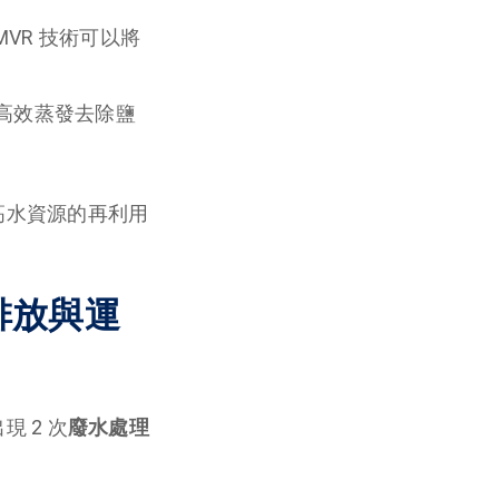
VR 技術可以將
過高效蒸發去除鹽
高水資源的再利用
排放與運
 2 次
廢水處理