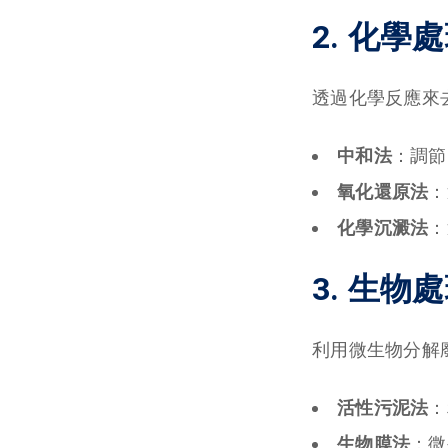
2. 化學
透過化學反應來
中和法
：調節
氧化還原法
：
化學沉澱法
：
3. 生物
利用微生物分解
活性污泥法
：
生物膜法
：微