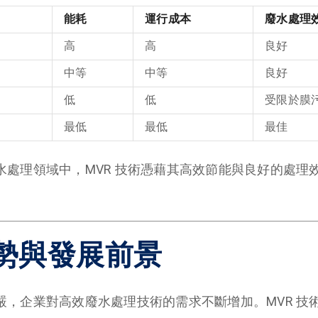
能耗
運行成本
廢水處理
高
高
良好
中等
中等
良好
低
低
受限於膜
最低
最低
最佳
水處理領域中，MVR 技術憑藉其高效節能與良好的處理
勢與發展前景
嚴，企業對高效廢水處理技術的需求不斷增加。MVR 技