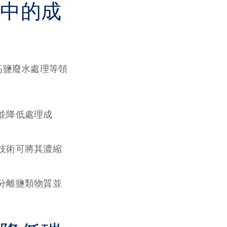
理中的成
高鹽廢水處理等領
並降低處理成
 技術可將其濃縮
效分離鹽類物質並