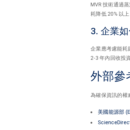
MVR 技術通
耗降低 20% 以
3. 企業
企業應考慮能耗
2-3 年內回收投
外部參
為確保資訊的權
美國能源部 (Ene
ScienceDi