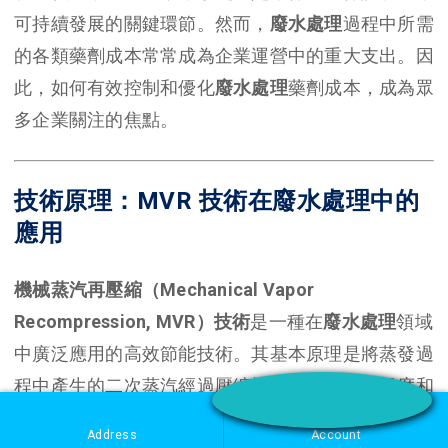
可持續發展的關鍵環節。然而，
廢水處理
過程中所需
的各類藥劑成本常常成為企業運營中的重大支出。因
此，如何有效控制和優化
廢水處理
藥劑成本，成為眾
多企業關注的焦點。
技術原理：MVR 技術在廢水處理中的
應用
機械蒸汽再壓縮（Mechanical Vapor
Recompression, MVR）技術
是一種在
廢水處理
領域
中廣泛應用的高效節能技術。
其基本原理是將蒸發過
程中產生的二次蒸汽經過壓縮機壓縮，提高其溫度和
壓力，然後重新用於加熱蒸發系統，從而實現能源的
Address
Account