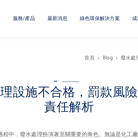
們
服務/產品
最新消息
綠色環保解決方案
成
首頁
Blog
廢水處
**
處理設施不合格，罰款風險
責任解析
過程中，廢水處理扮演著至關重要的角色。無論是化工廠