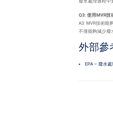
廢水處理過程中
Q3: 使用MV
A3: MVR技
不僅能夠減少廢
外部參
EPA – 廢