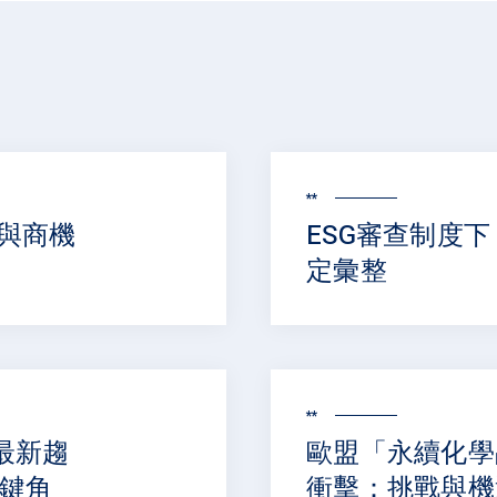
**
與商機
ESG審查制度
定彙整
**
最新趨
歐盟「永續化學
關鍵角
衝擊：挑戰與機