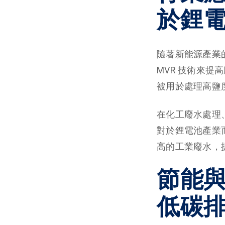
於鋰
隨著新能源產業
MVR 技術來提
被用於處理高鹽
在化工廢水處理
對於鋰電池產業而
高的工業廢水，
節能與
低碳