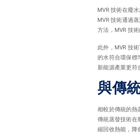
MVR 技術在
MVR 技術通
方法，MVR 技
此外，MVR 
的水符合環保標
新能源產業更符
與傳統
相較於傳統的熱
傳統蒸發技術在
縮回收熱能，降