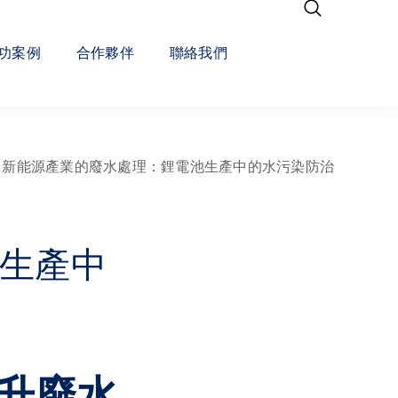
功案例
合作夥伴
聯絡我們
新能源產業的廢水處理：鋰電池生產中的水污染防治
生產中
提升廢水