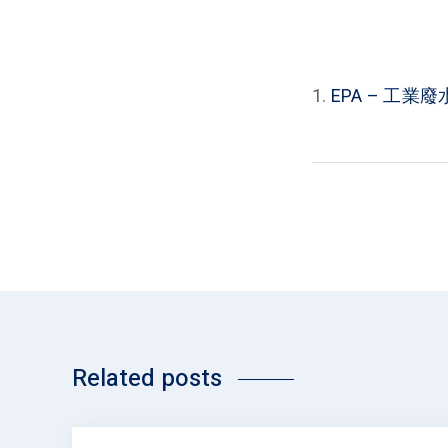
EPA – 工
Related posts