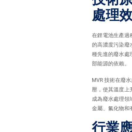
處理
在鋰電池生產過
的高濃度污染廢
種先進的廢水處
部能源的依賴。
MVR 技術在
壓，使其溫度上
成為廢水處理領
金屬、氟化物和
行業應