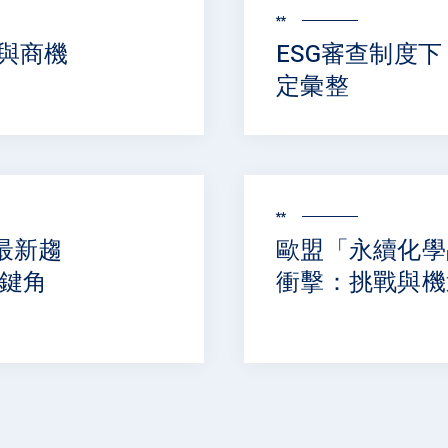
**
與商機
ESG審查制度
定彙整
**
最新趨
歐盟「永續化學
關鍵角
衝擊：挑戰與機