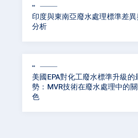
**
印度與東南亞廢水處理標準差異
分析
**
美國EPA對化工廢水標準升級的
勢：MVR技術在廢水處理中的
色