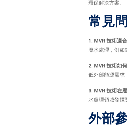
環保解決方案。
常見問
1. MVR 技
廢水處理，例如
2. MVR 技
低外部能源需求
3. MVR 技
水處理領域發揮
外部