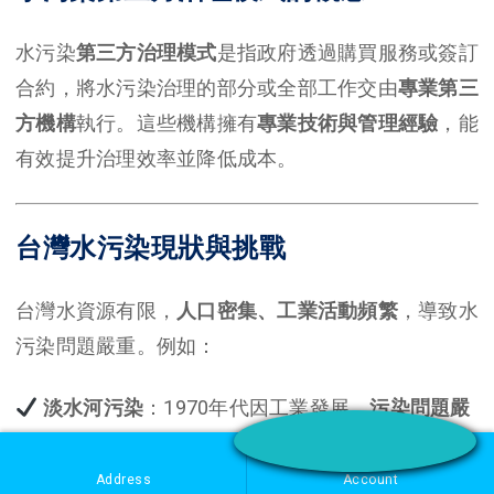
水污染
第三方治理模式
是指政府透過購買服務或簽訂
合約，將水污染治理的部分或全部工作交由
專業第三
方機構
執行。這些機構擁有
專業技術與管理經驗
，能
有效提升治理效率並降低成本。
台灣水污染現狀與挑戰
台灣水資源有限，
人口密集、工業活動頻繁
，導致水
污染問題嚴重。例如：
淡水河污染
：1970年代因工業發展，
污染問題嚴
重
，雖然近年政府積極整治，但部分區域仍屬中度污
染（
環境部報告
）。
Address
Account