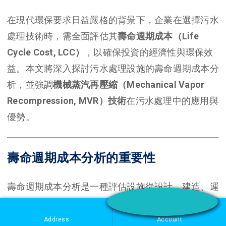
在現代環保要求日益嚴格的背景下，企業在選擇污水
處理技術時，需全面評估其
壽命週期成本（Life
Cycle Cost, LCC）
，以確保投資的經濟性與環保效
益。本文將深入探討污水處理設施的壽命週期成本分
析，並強調
機械蒸汽再壓縮（Mechanical Vapor
Recompression, MVR）技術
在污水處理中的應用與
優勢。
壽命週期成本分析的重要性
壽命週期成本分析是一種評估設施從設計、建造、運
行、維護到報廢全過程中所產生的總成本的方法。透
過LCC分析，企業可以：
Address
Account