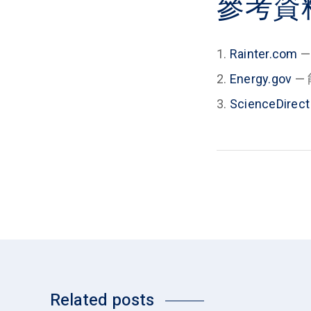
參考資
Rainter.com
—
Energy.gov
—
ScienceDirect
Related posts