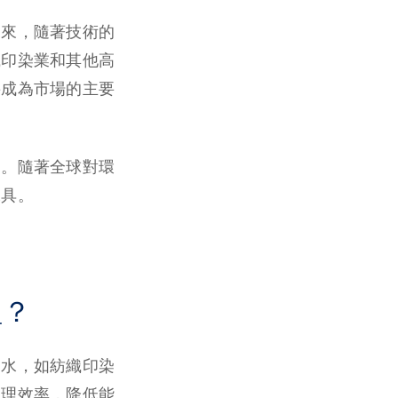
未來，隨著技術的
織印染業和其他高
將成為市場的主要
力。隨著全球對環
工具。
理？
廢水，如紡織印染
處理效率，降低能