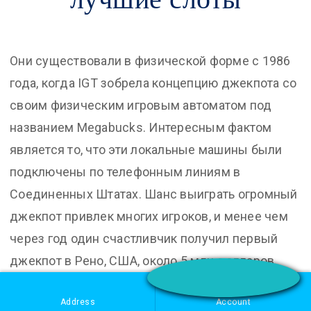
Они существовали в физической форме с 1986
года, когда IGT зобрела концепцию джекпота со
своим физическим игровым автоматом под
названием Megabucks. Интересным фактом
является то, что эти локальные машины были
подключены по телефонным линиям в
Соединенных Штатах. Шанс выиграть огромный
джекпот привлек многих игроков, и менее чем
через год один счастливчик получил первый
джекпот в Рено, США, около 5 млн долларов.
При этом игрок сам устанавливает количество
Address
Account