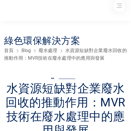
綠色環保解決方案
首頁
Blog
廢水處理
水資源短缺對企業廢水回收的
推動作用：MVR技術在廢水處理中的應用與發展
**
水資源短缺對企業廢水
回收的推動作用：MVR
技術在廢水處理中的應
用與發展