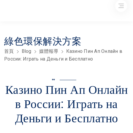
綠色環保解決方案
首頁
Blog
媒體報導
Казино Пин Ап Онлайн в
России: Играть на Деньги и Бесплатно
**
Казино Пин Ап Онлайн
в России: Играть на
Деньги и Бесплатно