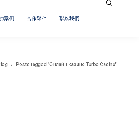
功案例
合作夥伴
聯絡我們
log
Posts tagged "Онлайн казино Turbo Casino"