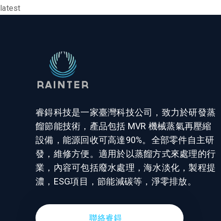
latest
睿鍀科技是一家臺灣科技公司，致力於研發蒸
餾節能技術，產品包括 MVR 機械蒸氣再壓縮
設備，能源回收可高達90%。全部零件自主研
發，維修方便。適用於以蒸餾方式來處理的行
業，內容可包括廢水處理，海水淡化，製程提
濃，ESG項目，節能減碳等，淨零排放。
聯絡睿鍀