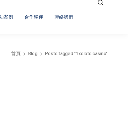
功案例
合作夥伴
聯絡我們
首頁
Blog
Posts tagged "1xslots casino"