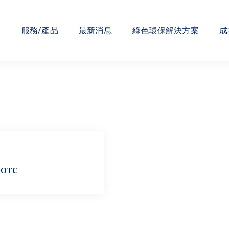
們
服務/產品
最新消息
綠色環保解決方案
成
отс