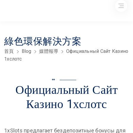
綠色環保解決方案
首頁
Blog
媒體報導
Официальный Сайт Казино
1хслотс
**
Официальный Сайт
Казино 1хслотс
1xSlots предлагает бездепозитные бонусы для