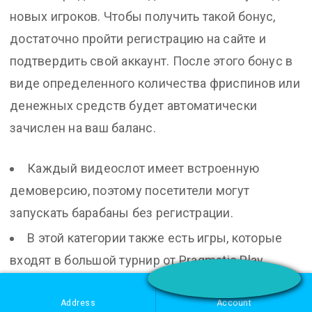
новых игроков. Чтобы получить такой бонус,
достаточно пройти регистрацию на сайте и
подтвердить свой аккаунт. После этого бонус в
виде определенного количества фриспинов или
денежных средств будет автоматически
зачислен на ваш баланс.
Каждый видеослот имеет встроенную
демоверсию, поэтому посетители могут
запускать барабаны без регистрации.
В этой категории также есть игры, которые
входят в большой турнир от Pragmatic Play.
Теперь не нужно ждать, пока появится
Address
Account
возможность сесть перед компьютером, чтобы